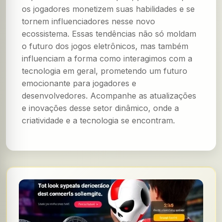
os jogadores monetizem suas habilidades e se
tornem influenciadores nesse novo
ecossistema. Essas tendências não só moldam
o futuro dos jogos eletrônicos, mas também
influenciam a forma como interagimos com a
tecnologia em geral, prometendo um futuro
emocionante para jogadores e
desenvolvedores. Acompanhe as atualizações
e inovações desse setor dinâmico, onde a
criatividade e a tecnologia se encontram.