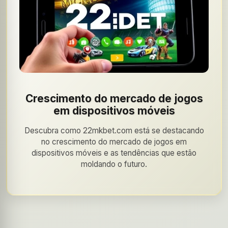
Crescimento do mercado de jogos
em dispositivos móveis
Descubra como 22mkbet.com está se destacando
no crescimento do mercado de jogos em
dispositivos móveis e as tendências que estão
moldando o futuro.